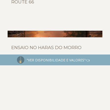
ROUTE 66
ENSAIO NO HARAS DO MORRO
“VER DISPONIBILIDADE E VALORES”👈
1
2
3
4
›