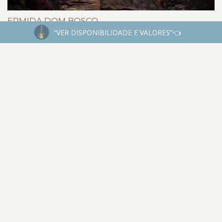
ERMIDA DOM BOSCO
“VER DISPONIBILIDADE E VALORES”👈
INSTAGRAM
@JESSEJAMESFOTOGRAFIA