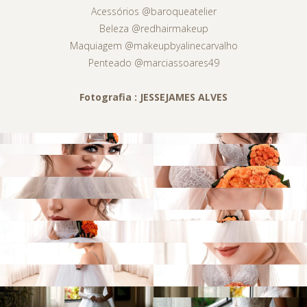
Acessórios @baroqueatelier
Beleza @redhairmakeup
Maquiagem @makeupbyalinecarvalho
Penteado @marciassoares49
Fotografia : JESSEJAMES ALVES