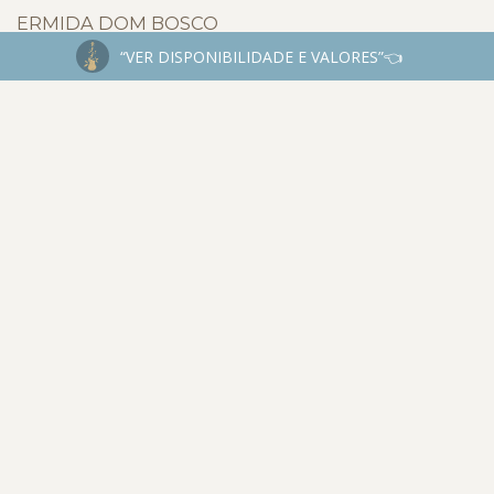
ERMIDA DOM BOSCO
“VER DISPONIBILIDADE E VALORES”👈
INSTAGRAM
@JESSEJAMESFOTOGRAFIA